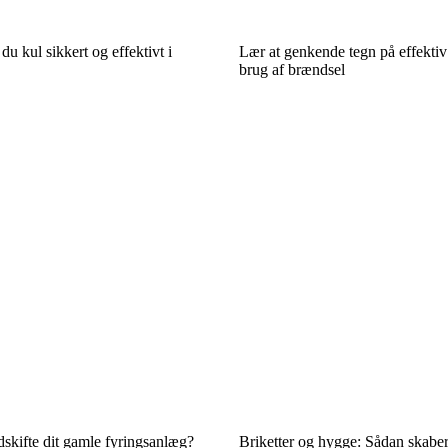
u kul sikkert og effektivt i
Lær at genkende tegn på effektiv
brug af brændsel
 udskifte dit gamle fyringsanlæg?
Briketter og hygge: Sådan skabe