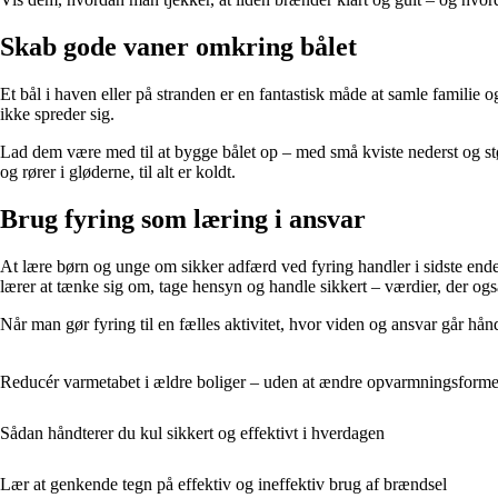
Skab gode vaner omkring bålet
Et bål i haven eller på stranden er en fantastisk måde at samle familie
ikke spreder sig.
Lad dem være med til at bygge bålet op – med små kviste nederst og stø
og rører i gløderne, til alt er koldt.
Brug fyring som læring i ansvar
At lære børn og unge om sikker adfærd ved fyring handler i sidste ende
lærer at tænke sig om, tage hensyn og handle sikkert – værdier, der 
Når man gør fyring til en fælles aktivitet, hvor viden og ansvar går hå
Reducér varmetabet i ældre boliger – uden at ændre opvarmningsform
Sådan håndterer du kul sikkert og effektivt i hverdagen
Lær at genkende tegn på effektiv og ineffektiv brug af brændsel