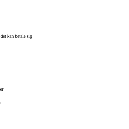
d
 det kan betale sig
er
en