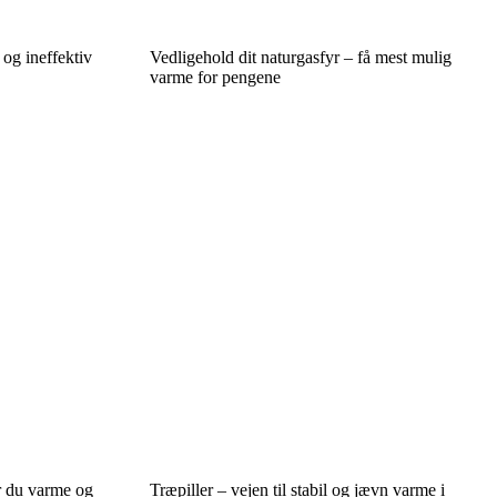
 og ineffektiv
Vedligehold dit naturgasfyr – få mest mulig
varme for pengene
r du varme og
Træpiller – vejen til stabil og jævn varme i