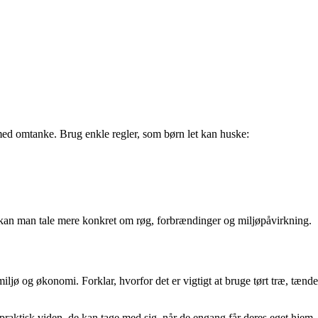
n med omtanke. Brug enkle regler, som børn let kan huske:
dre kan man tale mere konkret om røg, forbrændinger og miljøpåvirkning.
ø og økonomi. Forklar, hvorfor det er vigtigt at bruge tørt træ, tænde
praktisk viden, de kan tage med sig, når de engang får deres eget hjem.