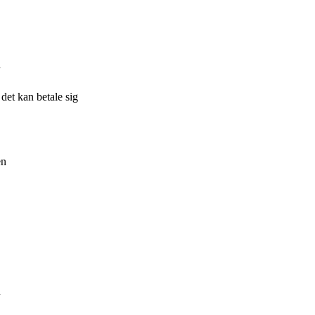
d
 det kan betale sig
en
d