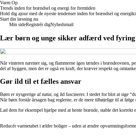
Varm Op
Trends inden for brændsel og energi for fremtiden
Hold dig ajour med de nyeste tendenser inden for brændsel og energik
Start din læsning nu
Min side
Registrér dig
Nyhedsmail
Lær børn og unge sikker adfærd ved fyring
Når vinteren nærmer sig, og flammerne igen tændes i brændeovnen, pejsen
del af hyggen, men det er også en kraft, der kræver respekt og omtan
Gør ild til et fælles ansvar
Børn er nysgerrige af natur, og ild fascinerer. I stedet for blot at sige
Når børn forstår årsagen bag reglerne, er de mere tilbøjelige til at følge
Lad dem for eksempel hjælpe med at hente brænde, stable det korrekt ell
Reducér varmetabet i ældre boliger – uden at ændre opvarmningsform