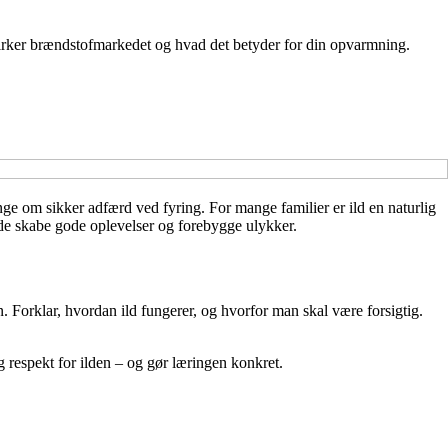
irker brændstofmarkedet og hvad det betyder for din opvarmning.
nge om sikker adfærd ved fyring. For mange familier er ild en naturlig
de skabe gode oplevelser og forebygge ulykker.
en. Forklar, hvordan ild fungerer, og hvorfor man skal være forsigtig.
g respekt for ilden – og gør læringen konkret.