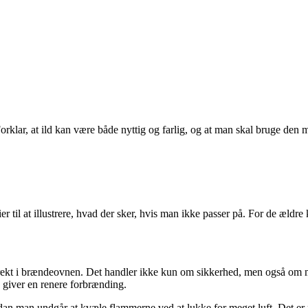
Forklar, at ild kan være både nyttig og farlig, og at man skal bruge de
ier til at illustrere, hvad der sker, hvis man ikke passer på. For de æl
ekt i brændeovnen. Det handler ikke kun om sikkerhed, men også om milj
g giver en renere forbrænding.
dan man undgår at kvæle flammerne ved at lukke for meget luft. Det er 