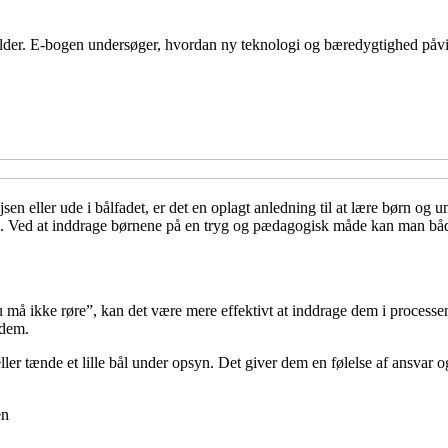
ilder. E-bogen undersøger, hvordan ny teknologi og bæredygtighed påv
 eller ude i bålfadet, er det en oplagt anledning til at lære børn og u
ke. Ved at inddrage børnene på en tryg og pædagogisk måde kan man bå
 “du må ikke røre”, kan det være mere effektivt at inddrage dem i process
 dem.
er tænde et lille bål under opsyn. Det giver dem en følelse af ansvar o
en