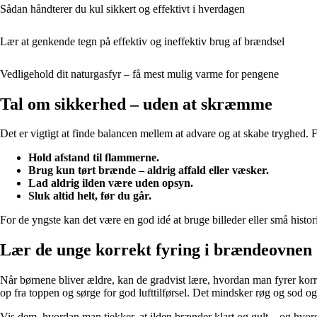
Sådan håndterer du kul sikkert og effektivt i hverdagen
Lær at genkende tegn på effektiv og ineffektiv brug af brændsel
Vedligehold dit naturgasfyr – få mest mulig varme for pengene
Tal om sikkerhed – uden at skræmme
Det er vigtigt at finde balancen mellem at advare og at skabe tryghed. 
Hold afstand til flammerne.
Brug kun tørt brænde – aldrig affald eller væsker.
Lad aldrig ilden være uden opsyn.
Sluk altid helt, før du går.
For de yngste kan det være en god idé at bruge billeder eller små histor
Lær de unge korrekt fyring i brændeovnen
Når børnene bliver ældre, kan de gradvist lære, hvordan man fyrer korr
op fra toppen og sørge for god lufttilførsel. Det mindsker røg og sod o
Vis dem, hvordan man tjekker, at ilden brænder klart og gult – og hvor