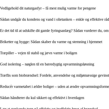
Vedligehold dit naturgasfyr – få mest mulig varme for pengene
Sådan undgår du kondens og vand i olietanken – enkle og effektive rå
Er det tid til at udskifte dit gamle fyringsanlæg? Sådan vurderer du, om
Briketter og hygge: Sådan skaber du varme og stemning i hjemmet
Træpiller – vejen til stabil og jævn varme i boligen
God isolering – nøglen til en bæredygtig opvarmningsløsning
Træflis som biobrændsel: Fordele, anvendelse og miljømæssige gevinst
Reducér varmetabet i ældre boliger – uden at ændre opvarmningsform
Sådan håndterer du kul sikkert og effektivt i hverdagen
Lær at genkende tegn på effektiv og ineffektiv brug af brændsel