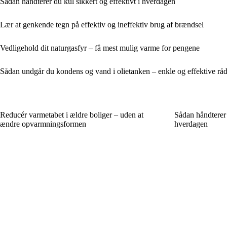
Sådan håndterer du kul sikkert og effektivt i hverdagen
Lær at genkende tegn på effektiv og ineffektiv brug af brændsel
Vedligehold dit naturgasfyr – få mest mulig varme for pengene
Sådan undgår du kondens og vand i olietanken – enkle og effektive rå
Reducér varmetabet i ældre boliger – uden at
Sådan håndterer d
ændre opvarmningsformen
hverdagen