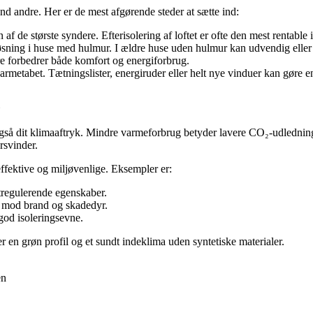
d andre. Her er de mest afgørende steder at sætte ind:
n af de største syndere. Efterisolering af loftet er ofte den mest rentable 
øsning i huse med hulmur. I ældre huse uden hulmur kan udvendig eller
e forbedrer både komfort og energiforbrug.
etabet. Tætningslister, energiruder eller helt nye vinduer kan gøre en 
også dit klimaaftryk. Mindre varmeforbrug betyder lavere CO₂-udledning
rsvinder.
ffektive og miljøvenlige. Eksempler er:
tregulerende egenskaber.
t mod brand og skadedyr.
god isoleringsevne.
er en grøn profil og et sundt indeklima uden syntetiske materialer.
en