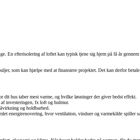
bage. En efterisolering af loftet kan typisk tjene sig hjem på få år gen
uljer, som kan hjælpe med at finansiere projektet. Det kan derfor betal
r dit hus taber mest varme, og hvilke løsninger der giver bedst effekt.
af investeringen, fx loft og hulmur.
påvirkning og holdbarhed.
amlet energirenovering, hvor ventilation, vinduer og varmekilde spiller