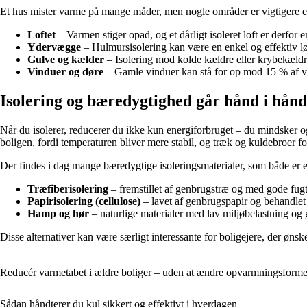
Et hus mister varme på mange måder, men nogle områder er vigtigere en
Loftet
– Varmen stiger opad, og et dårligt isoleret loft er derfor e
Ydervægge
– Hulmursisolering kan være en enkel og effektiv l
Gulve og kælder
– Isolering mod kolde kældre eller krybekældr
Vinduer og døre
– Gamle vinduer kan stå for op mod 15 % af varm
Isolering og bæredygtighed går hånd i hånd
Når du isolerer, reducerer du ikke kun energiforbruget – du mindsker 
boligen, fordi temperaturen bliver mere stabil, og træk og kuldebroer fo
Der findes i dag mange bæredygtige isoleringsmaterialer, som både er e
Træfiberisolering
– fremstillet af genbrugstræ og med gode fug
Papirisolering (cellulose)
– lavet af genbrugspapir og behandle
Hamp og hør
– naturlige materialer med lav miljøbelastning og 
Disse alternativer kan være særligt interessante for boligejere, der ønsk
Reducér varmetabet i ældre boliger – uden at ændre opvarmningsform
Sådan håndterer du kul sikkert og effektivt i hverdagen