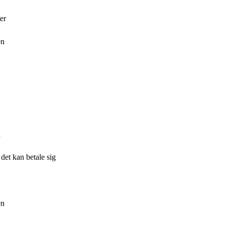
er
en
d
 det kan betale sig
en