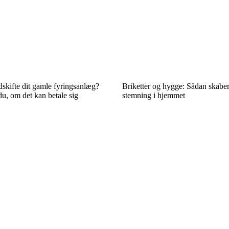
 udskifte dit gamle fyringsanlæg?
Briketter og hygge: Sådan skabe
u, om det kan betale sig
stemning i hjemmet