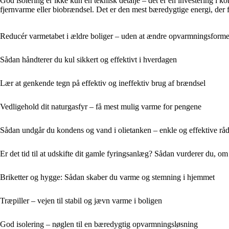
God isolering er ikke kun en teknisk detalje – det er en investering 
fjernvarme eller biobrændsel. Det er den mest bæredygtige energi, der 
Reducér varmetabet i ældre boliger – uden at ændre opvarmningsform
Sådan håndterer du kul sikkert og effektivt i hverdagen
Lær at genkende tegn på effektiv og ineffektiv brug af brændsel
Vedligehold dit naturgasfyr – få mest mulig varme for pengene
Sådan undgår du kondens og vand i olietanken – enkle og effektive rå
Er det tid til at udskifte dit gamle fyringsanlæg? Sådan vurderer du, om
Briketter og hygge: Sådan skaber du varme og stemning i hjemmet
Træpiller – vejen til stabil og jævn varme i boligen
God isolering – nøglen til en bæredygtig opvarmningsløsning