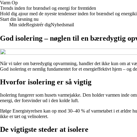
Varm Op
Trends inden for brændsel og energi for fremtiden
Hold dig ajour med de nyeste tendenser inden for brændsel og energik
Start din læsning nu
Min side
Registrér dig
Nyhedsmail
God isolering – nøglen til en bæredygtig o
Når vi taler om bæredygtig opvarmning, handler det ikke kun om at vælg
God isolering er nemlig fundamentet for et energieffektivt hjem – og d
Hvorfor isolering er så vigtig
Isolering fungerer som husets varmejakke. Den holder varmen inde om 
energi, der forsvinder ud i den kolde luft.
Ifølge Energistyrelsen kan op mod 30–40 % af varmetabet i et ældre hus 
ikke er tæt og velisoleret.
De vigtigste steder at isolere