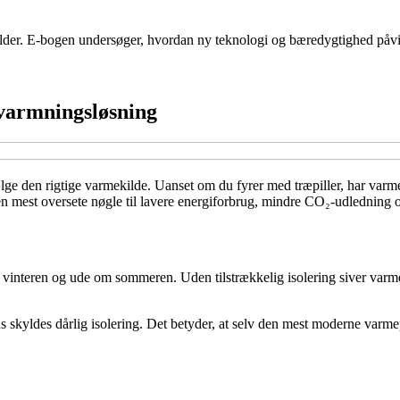
ilder. E-bogen undersøger, hvordan ny teknologi og bæredygtighed påv
pvarmningsløsning
e den rigtige varmekilde. Uanset om du fyrer med træpiller, har varmep
en mest oversete nøgle til lavere energiforbrug, mindre CO₂-udledning 
vinteren og ude om sommeren. Uden tilstrækkelig isolering siver varm
skyldes dårlig isolering. Det betyder, at selv den mest moderne varmepu