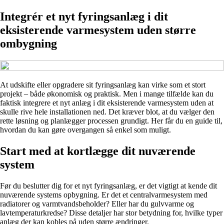
Integrér et nyt fyringsanlæg i dit
eksisterende varmesystem uden større
ombygning
At udskifte eller opgradere sit fyringsanlæg kan virke som et stort
projekt – både økonomisk og praktisk. Men i mange tilfælde kan du
faktisk integrere et nyt anlæg i dit eksisterende varmesystem uden at
skulle rive hele installationen ned. Det kræver blot, at du vælger den
rette løsning og planlægger processen grundigt. Her får du en guide til,
hvordan du kan gøre overgangen så enkel som muligt.
Start med at kortlægge dit nuværende
system
Før du beslutter dig for et nyt fyringsanlæg, er det vigtigt at kende dit
nuværende systems opbygning. Er det et centralvarmesystem med
radiatorer og varmtvandsbeholder? Eller har du gulvvarme og
lavtemperaturkredse? Disse detaljer har stor betydning for, hvilke typer
anlæg der kan kobles på uden større ændringer.