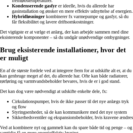
fremløbstemperaturer.
Kondenserende gasfyr
er ideelle, hvis du allerede har
gasinstallation og ønsker en mere effektiv udnyttelse af energien.
Hybridløsninger
kombinerer fx varmepumpe og gasfyr, så du
får fleksibilitet og lavere driftsomkostninger.
Det vigtigste er at vælge et anlæg, der kan arbejde sammen med dine
eksisterende komponenter – så du undgår unødvendige ombygninger.
Brug eksisterende installationer, hvor det
er muligt
En af de største fordele ved at integrere frem for at udskifte alt er, at du
kan genbruge meget af det, du allerede har. Ofte kan både radiatorer,
rørføring og varmtvandsbeholder bevares, hvis de er i god stand.
Det kan dog være nødvendigt at udskifte enkelte dele, fx:
Cirkulationspumper, hvis de ikke passer til det nye anlægs tryk
og flow
Styringsenheder, så de kan kommunikere med det nye system
Sikkerhedsventiler og ekspansionsbeholder, hvis kravene ændres
Ved at kombinere nyt og gammelt kan du spare både tid og penge – og
samtidig få en mere energieffektiv løsning.